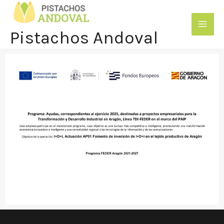
Ir
al
Pistachos Andoval
contenido